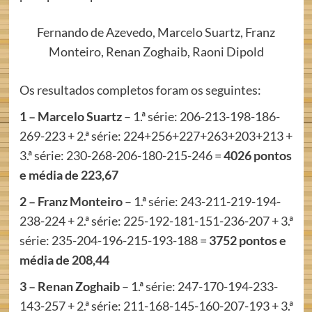
Fernando de Azevedo, Marcelo Suartz, Franz
Monteiro, Renan Zoghaib, Raoni Dipold
Os resultados completos foram os seguintes:
1 – Marcelo Suartz
– 1.ª série: 206-213-198-186-
269-223 + 2.ª série: 224+256+227+263+203+213 +
3.ª série: 230-268-206-180-215-246 =
4026 pontos
e média de 223,67
2 – Franz Monteiro
– 1.ª série: 243-211-219-194-
238-224 + 2.ª série: 225-192-181-151-236-207 + 3.ª
série: 235-204-196-215-193-188 =
3752 pontos e
média de 208,44
3 – Renan Zoghaib
– 1.ª série: 247-170-194-233-
143-257 + 2.ª série: 211-168-145-160-207-193 + 3.ª