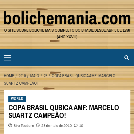
Skip
bolichemania.com
to
content
O SITE SOBRE BOLICHE MAIS COMPLETO DO BRASIL DESDE ABRIL DE 1998
(ANO XXVIII)
Primary
Menu
HOME
2010
MAIO
23
COPA BRASIL QUBICA AMF: MARCELO
SUARTZ CAMPEÃO!
WORLD
COPA BRASIL QUBICA AMF: MARCELO
SUARTZ CAMPEÃO!
Bira Teodoro
23 de maio de 2010
10