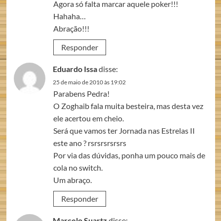
Agora só falta marcar aquele poker!!!
Hahaha…
Abração!!!
Responder
Eduardo Issa
disse:
25 de maio de 2010 às 19:02
Parabens Pedra!
O Zoghaib fala muita besteira, mas desta vez
ele acertou em cheio.
Será que vamos ter Jornada nas Estrelas II
este ano ? rsrsrsrsrsrs
Por via das dúvidas, ponha um pouco mais de
cola no switch.
Um abraço.
Responder
Marcelo Suartz
disse: