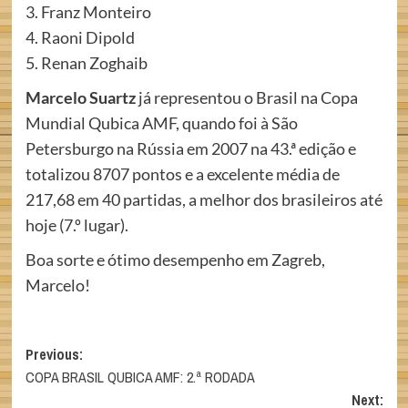
3. Franz Monteiro
4. Raoni Dipold
5. Renan Zoghaib
Marcelo Suartz
já representou o Brasil na Copa
Mundial Qubica AMF, quando foi à São
Petersburgo na Rússia em 2007 na 43.ª edição e
totalizou 8707 pontos e a excelente média de
217,68 em 40 partidas, a melhor dos brasileiros até
hoje (7.º lugar).
Boa sorte e ótimo desempenho em Zagreb,
Marcelo!
Post
Previous:
COPA BRASIL QUBICA AMF: 2.ª RODADA
navigation
Next: