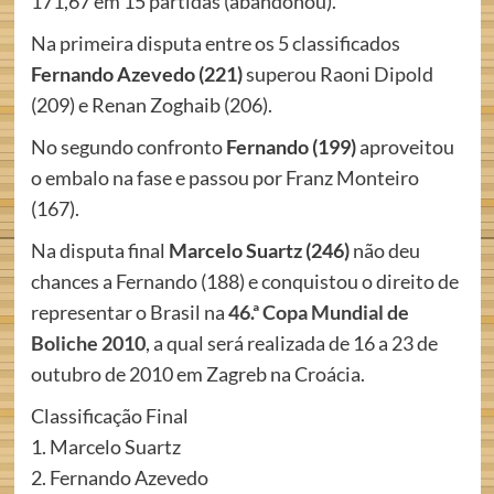
171,67 em 15 partidas (abandonou).
Na primeira disputa entre os 5 classificados
Fernando Azevedo (221)
superou Raoni Dipold
(209) e Renan Zoghaib (206).
No segundo confronto
Fernando (199)
aproveitou
o embalo na fase e passou por Franz Monteiro
(167).
Na disputa final
Marcelo Suartz (246)
não deu
chances a Fernando (188) e conquistou o direito de
representar o Brasil na
46.ª Copa Mundial de
Boliche 2010
, a qual será realizada de 16 a 23 de
outubro de 2010 em Zagreb na Croácia.
Classificação Final
1. Marcelo Suartz
2. Fernando Azevedo