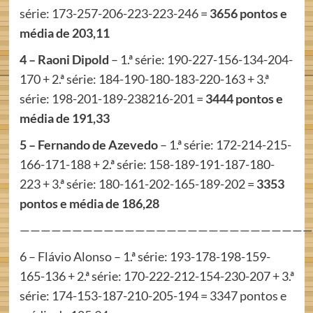
série: 173-257-206-223-223-246 =
3656 pontos e
média de 203,11
4 – Raoni Dipold
– 1.ª série: 190-227-156-134-204-
170 + 2.ª série: 184-190-180-183-220-163 + 3.ª
série: 198-201-189-238216-201 =
3444 pontos e
média de 191,33
5 – Fernando de Azevedo
– 1.ª série: 172-214-215-
166-171-188 + 2.ª série: 158-189-191-187-180-
223 + 3.ª série: 180-161-202-165-189-202 =
3353
pontos e média de 186,28
————————————————————————————
6 – Flávio Alonso – 1.ª série: 193-178-198-159-
165-136 + 2.ª série: 170-222-212-154-230-207 + 3.ª
série: 174-153-187-210-205-194 = 3347 pontos e