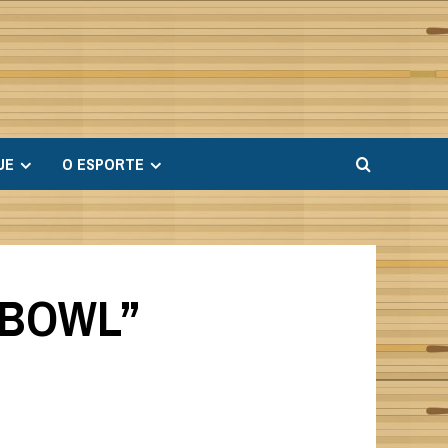
UE
O ESPORTE
EBOWL”