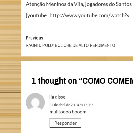
Atenção Meninos da Vila, jogadores do Santos 
[youtube=http://www.youtube.com/watch?v
Post
Previous:
RAONI DIPOLD: BOLICHE DE ALTO RENDIMENTO
navigation
1 thought on “
COMO COMEM
lia
disse:
24 de abril de 2010 às 15:10
muiitoooo booom.
Responder