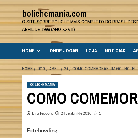
Skip
bolichemania.com
to
content
O SITE SOBRE BOLICHE MAIS COMPLETO DO BRASIL DES
ABRIL DE 1998 (ANO XXVIII)
HOME
ONDE JOGAR
LOJA
NOTÍCIAS
A
HOME
2010
ABRIL
24
COMO COMEMORAR UM GOL NO “FU
BOLICHEMANIA
COMO COMEMORA
Bira Teodoro
24 de abril de 2010
1
Futebowling