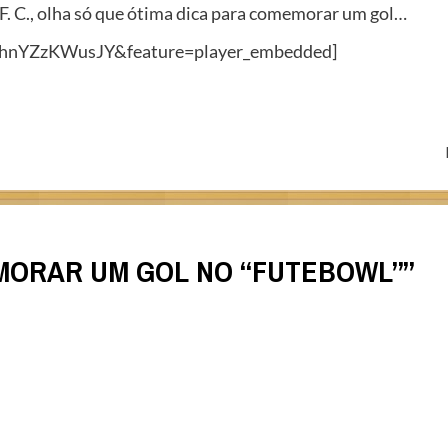
F. C., olha só que ótima dica para comemorar um gol…
=hnYZzKWusJY&feature=player_embedded]
ORAR UM GOL NO “FUTEBOWL”
”