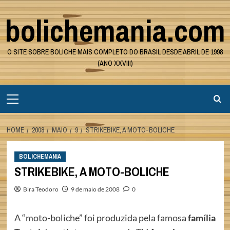
Skip
bolichemania.com
to
content
O SITE SOBRE BOLICHE MAIS COMPLETO DO BRASIL DESDE ABRIL DE 1998
(ANO XXVIII)
Primary
Menu
HOME
2008
MAIO
9
STRIKEBIKE, A MOTO-BOLICHE
BOLICHEMANIA
STRIKEBIKE, A MOTO-BOLICHE
Bira Teodoro
9 de maio de 2008
0
A “moto-boliche” foi produzida pela famosa
família