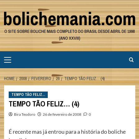
Skip
bolichemania.com
to
content
O SITE SOBRE BOLICHE MAIS COMPLETO DO BRASIL DESDE ABRIL DE 1998
(ANO XXVIII)
Primary
Menu
HOME
2008
FEVEREIRO
26
TEMPO TÃO FELIZ… (4)
TEMPO TÃO FELIZ...
TEMPO TÃO FELIZ… (4)
Bira Teodoro
26 de fevereiro de 2008
0
É recente mas já entrou para a história do boliche