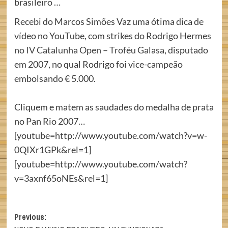
brasileiro …
Recebi do Marcos Simões Vaz uma ótima dica de
vídeo no YouTube, com strikes do Rodrigo Hermes
no
IV Catalunha Open – Troféu Galasa
, disputado
em 2007, no qual Rodrigo foi vice-campeão
embolsando € 5.000.
Cliquem e matem as saudades do medalha de prata
no Pan Rio 2007…
[youtube=http://www.youtube.com/watch?v=w-
0QIXr1GPk&rel=1]
[youtube=http://www.youtube.com/watch?
v=3axnf65oNEs&rel=1]
Post
Previous: