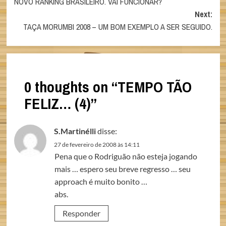
NOVO RANKING BRASILEIRO. VAI FUNCIONAR?
navigation
Next:
TAÇA MORUMBI 2008 – UM BOM EXEMPLO A SER SEGUIDO.
0 thoughts on “
TEMPO TÃO
FELIZ… (4)
”
S.Martinélli
disse:
27 de fevereiro de 2008 às 14:11
Pena que o Rodriguão não esteja jogando
mais … espero seu breve regresso … seu
approach é muito bonito …
abs.
Responder