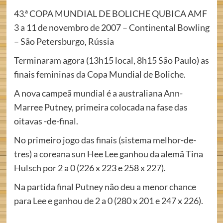
43.ª COPA MUNDIAL DE BOLICHE QUBICA AMF
3 a 11 de novembro de 2007 – Continental Bowling
– São Petersburgo, Rússia
Terminaram agora (13h15 local, 8h15 São Paulo) as
finais femininas da Copa Mundial de Boliche.
A nova campeã mundial é a australiana Ann-
Marree Putney, primeira colocada na fase das
oitavas -de-final.
No primeiro jogo das finais (sistema melhor-de-
tres) a coreana sun Hee Lee ganhou da alemã Tina
Hulsch por 2 a 0 (226 x 223 e 258 x 227).
Na partida final Putney não deu a menor chance
para Lee e ganhou de 2 a 0 (280 x 201 e 247 x 226).