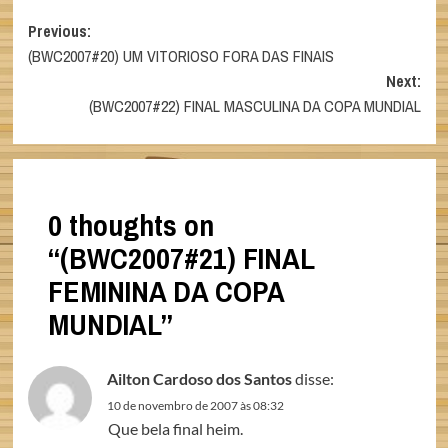
Post
Previous:
(BWC2007#20) UM VITORIOSO FORA DAS FINAIS
navigation
Next:
(BWC2007#22) FINAL MASCULINA DA COPA MUNDIAL
0 thoughts on
“
(BWC2007#21) FINAL
FEMININA DA COPA
MUNDIAL
”
Ailton Cardoso dos Santos
disse:
10 de novembro de 2007 às 08:32
Que bela final heim.