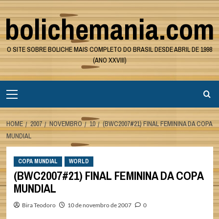
Skip
bolichemania.com
to
content
O SITE SOBRE BOLICHE MAIS COMPLETO DO BRASIL DESDE ABRIL DE 1998
(ANO XXVIII)
Primary
Menu
HOME
2007
NOVEMBRO
10
(BWC2007#21) FINAL FEMININA DA COPA
MUNDIAL
COPA MUNDIAL
WORLD
(BWC2007#21) FINAL FEMININA DA COPA
MUNDIAL
Bira Teodoro
10 de novembro de 2007
0