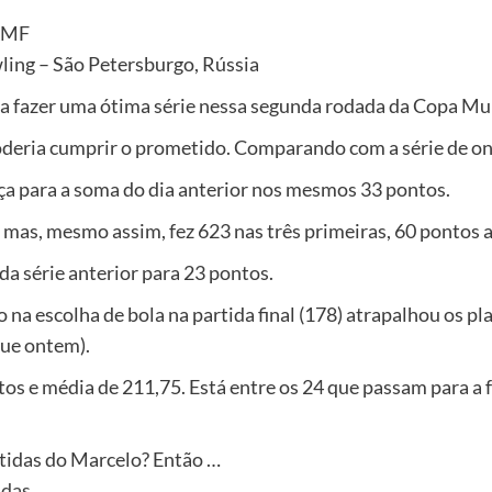
AMF
ling – São Petersburgo, Rússia
 a fazer uma ótima série nessa segunda rodada da Copa Mu
oderia cumprir o prometido. Comparando com a série de ont
ça para a soma do dia anterior nos mesmos 33 pontos.
s, mesmo assim, fez 623 nas três primeiras, 60 pontos a 
a série anterior para 23 pontos.
a escolha de bola na partida final (178) atrapalhou os pl
que ontem).
s e média de 211,75. Está entre os 24 que passam para a f
rtidas do Marcelo? Então …
idas