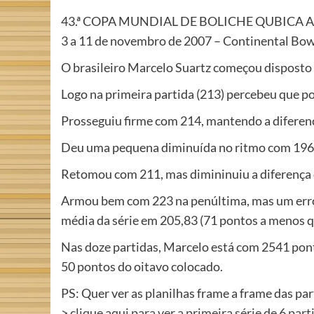
43.ª COPA MUNDIAL DE BOLICHE QUBICA 
3 a 11 de novembro de 2007 – Continental Bow
O brasileiro Marcelo Suartz começou disposto
Logo na primeira partida (213) percebeu que p
Prosseguiu firme com 214, mantendo a diferen
Deu uma pequena diminuída no ritmo com 196 ma
Retomou com 211, mas dimininuiu a diferença d
Armou bem com 223 na penúltima, mas um erro n
média da série em 205,83 (71 pontos a menos 
Nas doze partidas, Marcelo está com 2541 ponto
50 pontos do oitavo colocado.
PS: Quer ver as planilhas frame a frame das pa
>
clique aqui para ver a primeira série de 6 part