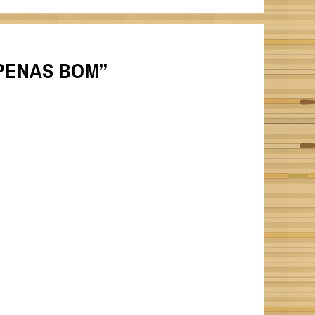
APENAS BOM
”