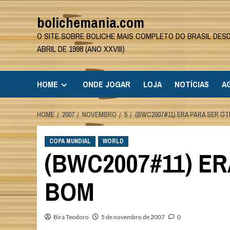
Skip
bolichemania.com
to
content
O SITE SOBRE BOLICHE MAIS COMPLETO DO BRASIL DES
ABRIL DE 1998 (ANO XXVIII)
HOME
ONDE JOGAR
LOJA
NOTÍCIAS
A
HOME
2007
NOVEMBRO
5
(BWC2007#11) ERA PARA SER Ó
COPA MUNDIAL
WORLD
(BWC2007#11) ER
BOM
Bira Teodoro
5 de novembro de 2007
0