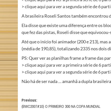
>
clique aqui para ver a segunda série de 6 part
A brasileira Roseli Santos também encontrou d
Ela disse que existe uma diferença entre os bloc
que fez das pistas, Roseli disse que equivocou-s
Até que o início foi animador (200 e 213), mas 
(média de 190,85), totalizando 2335 nos dois di
PS: Quer ver as planilhas frame a frame das par
>
clique aqui para ver a primeira série de 6 part
>
clique aqui para ver a segunda série de 6 part
Não há de ser nada … amanhã a dupla brasileir
Post
Previous:
(BWC2007#10) O PRIMEIRO 300 NA COPA MUNDIAL
navigation