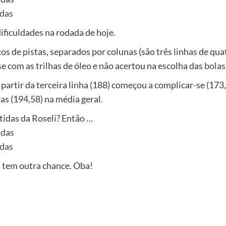
idas
ificuldades na rodada de hoje.
os de pistas, separados por colunas (são três linhas de quat
e com as trilhas de óleo e não acertou na escolha das bolas
a partir da terceira linha (188) começou a complicar-se (17
as (194,58) na média geral.
tidas da Roseli? Então …
idas
idas
a tem outra chance. Oba!