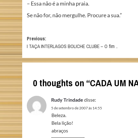
– Essa não é a minha praia.
Se não for, não mergulhe. Procure a sua.”
Post
Previous:
I TAÇA INTERLAGOS BOLICHE CLUBE – O fim ..
navigation
0 thoughts on “
CADA UM NA 
Rudy Trindade
disse:
5 de setembro de 2007 às 14:55
Beleza.
Bela lição!
abraços