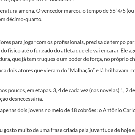
peratura amena. O vencedor marcou o tempo de 56”4/5 (ou 
u em décimo-quarto.
niores para jogar com os profissionais, precisa de tempo pa
s, do físico até o fungado do atleta que ele vai encarar. Ele
ura, que já tem truques e um poder de força, no próprio ch
oca dois atores que vieram do “Malhação” e lá brilhavam,
aos poucos, em etapas. 3, 4 de cada vez (nas novelas) 1, 2 d
ação desnecessária.
penas dois jovens no meio de 18 cobrões: o Antônio Carlos
u gosto muito de uma frase criada pela juventude de hoje e