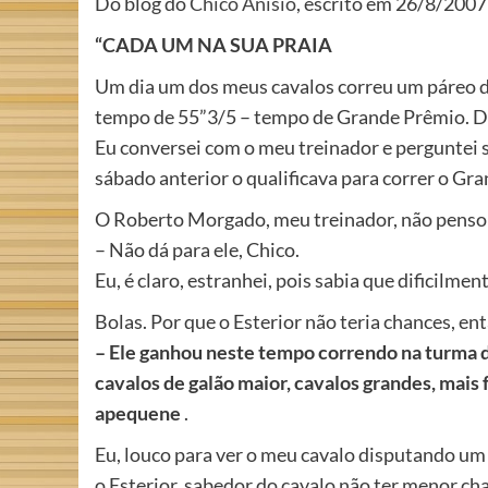
Do blog do
Chico Anísio
, escrito em 26/8/2007
“CADA UM NA SUA PRAIA
Um dia um dos meus cavalos correu um páreo d
tempo de 55”3/5 – tempo de Grande Prêmio. Da
Eu conversei com o meu treinador e perguntei s
sábado anterior o qualificava para correr o Gr
O Roberto Morgado, meu treinador, não penso
– Não dá para ele, Chico.
Eu, é claro, estranhei, pois sabia que dificil
Bolas. Por que o Esterior não teria chances, e
– Ele ganhou neste tempo correndo na turma d
cavalos de galão maior, cavalos grandes, mais 
apequene
.
Eu, louco para ver o meu cavalo disputando um 
o Esterior, sabedor do cavalo não ter menor ch