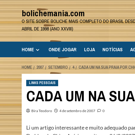
Skip
bolichemania.com
to
content
O SITE SOBRE BOLICHE MAIS COMPLETO DO BRASIL DES
ABRIL DE 1998 (ANO XXVIII)
HOME
ONDE JOGAR
LOJA
NOTÍCIAS
A
HOME
2007
SETEMBRO
4
CADA UM NA SUA PRAIA POR CHI
LINKS PESSOAIS
CADA UM NA SUA 
Bira Teodoro
4 de setembro de 2007
0
Li um artigo interessante e muito adequado par