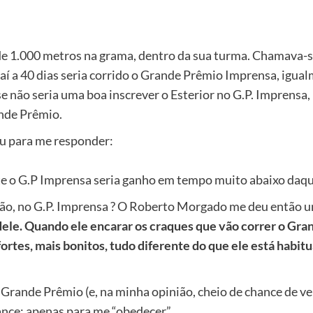
e 1.000 metros na grama, dentro da sua turma. Chamava-se
í a 40 dias seria corrido o Grande Prêmio Imprensa, igua
e não seria uma boa inscrever o Esterior no G.P. Imprensa,
ande Prêmio.
u para me responder:
mente o G.P Imprensa seria ganho em tempo muito abaixo daq
ntão, no G.P. Imprensa ? O Roberto Morgado me deu então u
ele. Quando ele encarar os craques que vão correr o Gran
fortes, mais bonitos, tudo diferente do que ele está habitu
Grande Prêmio (e, na minha opinião, cheio de chance de ven
ance; apenas para me “obedecer”.