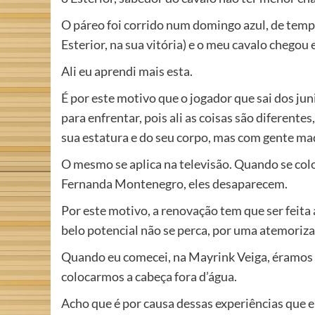
O páreo foi corrido num domingo azul, de tem
Esterior, na sua vitória) e o meu cavalo chego
Ali eu aprendi mais esta.
É por este motivo que o jogador que sai dos ju
para enfrentar, pois ali as coisas são diferente
sua estatura e do seu corpo, mas com gente mad
O mesmo se aplica na televisão. Quando se col
Fernanda Montenegro, eles desaparecem.
Por este motivo, a renovação tem que ser feita 
belo potencial não se perca, por uma atemoriz
Quando eu comecei, na Mayrink Veiga, éramos a
colocarmos a cabeça fora d’água.
Acho que é por causa dessas experiências que e