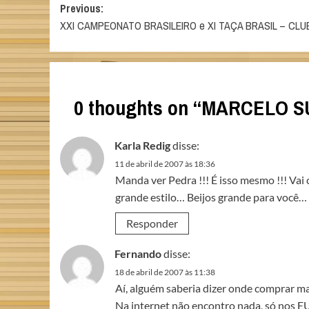
Post
Previous:
XXI CAMPEONATO BRASILEIRO e XI TAÇA BRASIL – CLU
navigation
0 thoughts on “
MARCELO SU
Karla Redig
disse:
11 de abril de 2007 às 18:36
Manda ver Pedra !!! É isso mesmo !!! Vai
grande estilo… Beijos grande para você… 
Responder
Fernando
disse:
18 de abril de 2007 às 11:38
Aí, alguém saberia dizer onde comprar mate
Na internet não encontro nada, só nos E