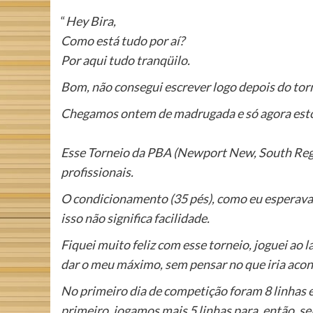
“
Hey Bira,
Como está tudo por aí?
Por aqui tudo tranqüilo.
Bom, não consegui escrever logo depois do tor
Chegamos ontem de madrugada e só agora esto
Esse Torneio da PBA (Newport New, South Regio
profissionais.
O condicionamento (35 pés), como eu esperava, n
isso não significa facilidade.
Fiquei muito feliz com esse torneio, joguei ao
dar o meu máximo, sem pensar no que iria aconte
No primeiro dia de competição foram 8 linhas 
primeiro, jogamos mais 5 linhas para, então, sel