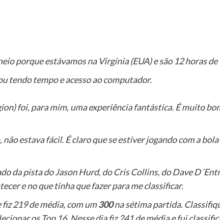
neio porque estávamos na Virgínia (EUA) e são 12 horas d
u tendo tempo e acesso ao computador.
n) foi, para mim, uma experiência fantástica. É muito bom
ão estava fácil. É claro que se estiver jogando com a bola 
 lado da pista do Jason Hurd, do Cris Collins, do Dave D´E
cer e no que tinha que fazer para me classificar.
e fiz 219 de média, com um
300
na sétima partida. Classifi
ecionar os Top 16. Nesse dia fiz 241 de média e fui classifi