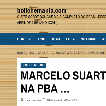
Skip
bolichemania.com
to
content
O SITE SOBRE BOLICHE MAIS COMPLETO DO BRASIL DES
ABRIL DE 1998 (ANO XXVIII)
HOME
ONDE JOGAR
LOJA
NOTÍCIAS
A
HOME
2007
ABRIL
10
MARCELO SUARTZ ESCREVE SOBRE S
LINKS PESSOAIS
MARCELO SUARTZ
NA PBA …
Bira Teodoro
10 de abril de 2007
0