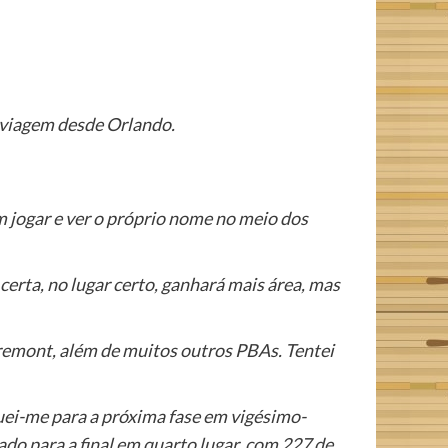
e viagem desde Orlando.
 jogar e ver o próprio nome no meio dos
certa, no lugar certo, ganhará mais área, mas
ntremont, além de muitos outros PBAs. Tentei
quei-me para a próxima fase em vigésimo-
cado para a final em quarto lugar, com 227 de