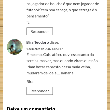
ps:jogador de boliche é que nem jogador de
futebol:”tem boa cabeça, o que estraga é o
pensamento”
fc
Responder
Bira Teodoro
disse:
1 de março de 2007 às 23:47
É mesmo, Cals, até eu ouvi esse canto da
sereia uma vez, mas quando viram que não
iriam botar cabresto nessa mula velha,
mudaram de idéia … hahaha
Bira
Responder
Deixe um comentário