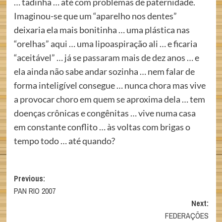
… tadinha … até com problemas de paternidade.
Imaginou-se que um “aparelho nos dentes”
deixaria ela mais bonitinha … uma plástica nas
“orelhas” aqui … uma lipoaspiração ali … e ficaria
“aceitável” … já se passaram mais de dez anos … e
ela ainda não sabe andar sozinha … nem falar de
forma inteligível consegue … nunca chora mas vive
a provocar choro em quem se aproxima dela … tem
doenças crônicas e congênitas … vive numa casa
em constante conflito … às voltas com brigas o
tempo todo … até quando?
Post
Previous:
PAN RIO 2007
navigation
Next:
FEDERAÇÕES