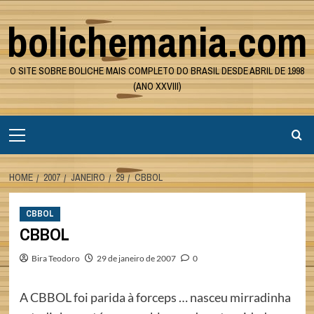
Skip
bolichemania.com
to
content
O SITE SOBRE BOLICHE MAIS COMPLETO DO BRASIL DESDE ABRIL DE 1998
(ANO XXVIII)
Primary
Menu
HOME
2007
JANEIRO
29
CBBOL
CBBOL
CBBOL
Bira Teodoro
29 de janeiro de 2007
0
A CBBOL foi parida à forceps … nasceu mirradinha