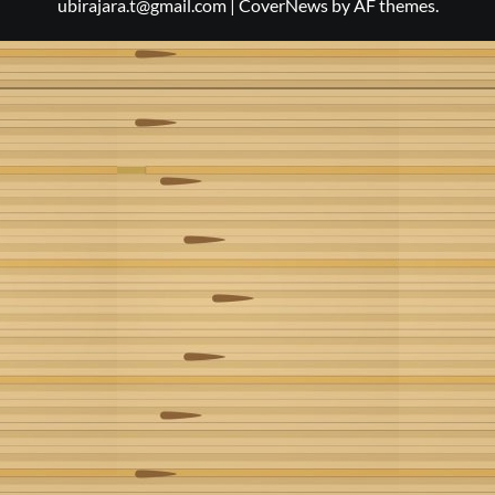
ubirajara.t@gmail.com
|
CoverNews
by AF themes.