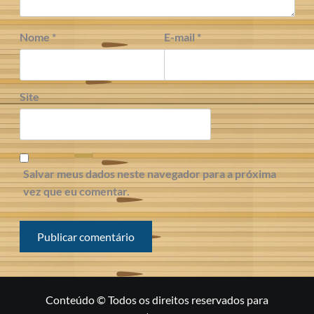
Nome
*
E-mail
*
Site
Salvar meus dados neste navegador para a próxima
vez que eu comentar.
Conteúdo © Todos os direitos reservados para