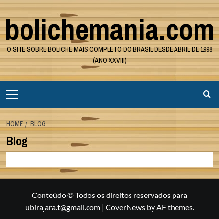
Skip
bolichemania.com
to
content
O SITE SOBRE BOLICHE MAIS COMPLETO DO BRASIL DESDE ABRIL DE 1998
(ANO XXVIII)
Primary
Menu
HOME
BLOG
Blog
Conteúdo © Todos os direitos reservados para
ubirajara.t@gmail.com
|
CoverNews
by AF themes.