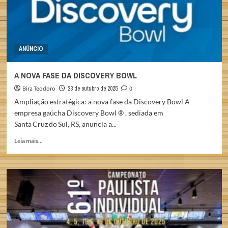
ANÚNCIO
A NOVA FASE DA DISCOVERY BOWL
Bira Teodoro
23 de outubro de 2025
0
Ampliação estratégica: a nova fase da Discovery Bowl A
empresa gaúcha Discovery Bowl ® , sediada em
Santa Cruz do Sul, RS, anuncia a...
Read
Leia mais...
more
about
A
NOVA
FASE
DA
DISCOVERY
BOWL