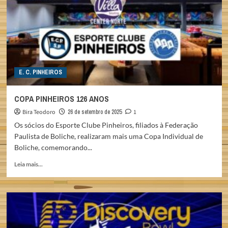
ESTADUAL
2025
E. C. PINHEIROS
COPA PINHEIROS 126 ANOS
Bira Teodoro
26 de setembro de 2025
1
Os sócios do Esporte Clube Pinheiros, filiados à Federação
Paulista de Boliche, realizaram mais uma Copa Individual de
Boliche, comemorando...
Read
Leia mais...
more
about
COPA
PINHEIROS
126
ANOS