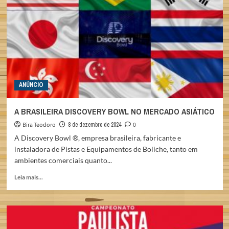
BOWL
ANÚNCIO
A BRASILEIRA DISCOVERY BOWL NO MERCADO ASIÁTICO
Bira Teodoro
8 de dezembro de 2024
0
A Discovery Bowl ®, empresa brasileira, fabricante e
instaladora de Pistas e Equipamentos de Boliche, tanto em
ambientes comerciais quanto...
Read
Leia mais...
more
about
A
BRASILEIRA
DISCOVERY