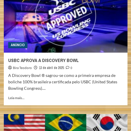
ANÚNCIO
USBC APROVA A DISCOVERY BOWL
Bira Teodoro
13 de abril de 2025
0
A Discovery Bowl ® sagrou-se como a primeira empresa de
boliche 100% brasileira certificada pelo USBC (United States
Bowling Congress)....
Read
Leia mais...
more
about
USBC
APROVA
A
DISCOVERY