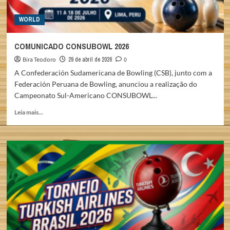
WORLD
COMUNICADO CONSUBOWL 2026
Bira Teodoro
29 de abril de 2026
0
A Confederación Sudamericana de Bowling (CSB), junto com a
Federación Peruana de Bowling, anunciou a realização do
Campeonato Sul-Americano CONSUBOWL...
Read
Leia mais...
more
about
COMUNICADO
CONSUBOWL
2026